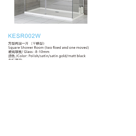
Prev：
K-YY551
Next：
KESR007
Copyright © Keco Metal Manufacturing
( HK ) Co ., Limited