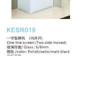
Prev：
KESR027
Next：
KESR9092